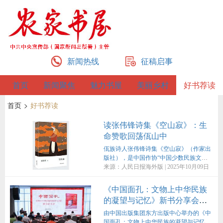
新闻热线
征稿启事
首页
新闻聚焦
魅力书屋
美丽乡村
好书荐读
首页
>
好书荐读
读张伟锋诗集《空山寂》：生
命赞歌回荡佤山中
佤族诗人张伟锋诗集《空山寂》（作家出
版社），是中国作协“中国少数民族文学
之星丛书”中的一册。诗集共四辑，分别
来源：人民日报海外版 | 2025年10月09日
为“寂然录”“慰藉书”“孤影集”“空山赋”。
《中国面孔：文物上中华民族
的凝望与记忆》新书分享会在
京举办
由中国出版集团东方出版中心举办的《中
国面孔：文物上中华民族的凝望与记忆》