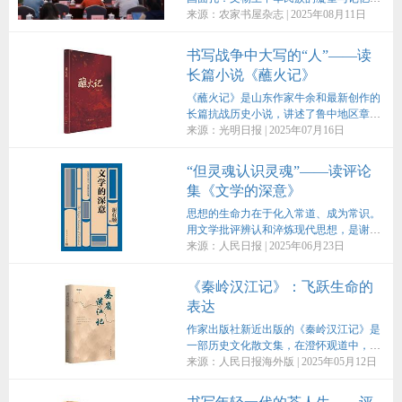
（以下简称“《中国面孔》”）新书分享会
来源：农家书屋杂志 | 2025年08月11日
在北京中国国际出版交流中心隆重举行。
书写战争中大写的“人”——读
长篇小说《蘸火记》
《蘸火记》是山东作家牛余和最新创作的
长篇抗战历史小说，讲述了鲁中地区章丘
长岭山南麓尚邨英、梁铁峰、卢毓奎率领
来源：光明日报 | 2025年07月16日
的三支抗日队伍浴血奋战的革命故事。
“但灵魂认识灵魂”——读评论
集《文学的深意》
思想的生命力在于化入常道、成为常识。
用文学批评辨认和淬炼现代思想，是谢有
顺文学批评的一种自觉、一种特色。《文
来源：人民日报 | 2025年06月23日
学的深意》是作者近年文学思考的结晶，
也是其文学观点的延续和拓展。
《秦岭汉江记》：飞跃生命的
表达
作家出版社新近出版的《秦岭汉江记》是
一部历史文化散文集，在澄怀观道中，作
者楚建锋通过对人们熟悉的秦岭、汉江的
来源：人民日报海外版 | 2025年05月12日
书写，传达了自己的历史思辨、美学观
察、人类学观照，形成了独特的文学叙