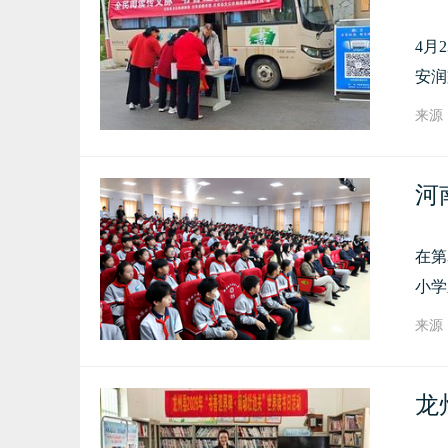
4月
安润
来源：
河
在第
小学
来源：
龙