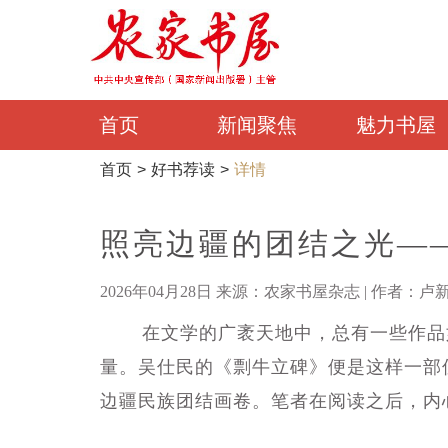
首页
新闻聚焦
魅力书屋
首页
好书荐读
详情
>
>
照亮边疆的团结之光—
2026年04月28日 来源：农家书屋杂志 | 作者：卢
在文学的广袤天地中，总有一些作品如
量。吴仕民的《剽牛立碑》便是这样一部
边疆民族团结画卷。笔者在阅读之后，内