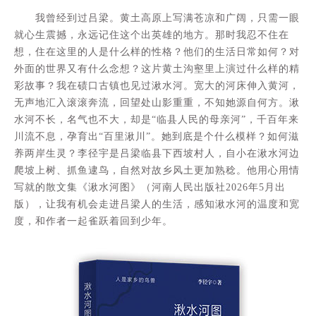
我曾经到过吕梁。黄土高原上写满苍凉和广阔，只需一眼
就心生震撼，永远记住这个出英雄的地方。那时我忍不住在
想，住在这里的人是什么样的性格？他们的生活日常如何？对
外面的世界又有什么念想？这片黄土沟壑里上演过什么样的精
彩故事？我在碛口古镇也见过湫水河。宽大的河床伸入黄河，
无声地汇入滚滚奔流，回望处山影重重，不知她源自何方。湫
水河不长，名气也不大，却是“临县人民的母亲河”，千百年来
川流不息，孕育出“百里湫川”。她到底是个什么模样？如何滋
养两岸生灵？李径宇是吕梁临县下西坡村人，自小在湫水河边
爬坡上树、抓鱼逮鸟，自然对故乡风土更加熟稔。他用心用情
写就的散文集《湫水河图》（河南人民出版社2026年5月出
版），让我有机会走进吕梁人的生活，感知湫水河的温度和宽
度，和作者一起雀跃着回到少年。