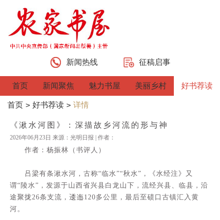
新闻热线
征稿启事
首页
新闻聚焦
魅力书屋
美丽乡村
好书荐读
首页
好书荐读
详情
>
>
《湫水河图》：深描故乡河流的形与神
2026年06月23日 来源：光明日报 | 作者：
作者：杨振林（书评人）
吕梁有条湫水河，古称“临水”“秋水”，《水经注》又
谓“陵水”，发源于山西省兴县白龙山下，流经兴县、临县，沿
途聚拢26条支流，逶迤120多公里，最后至碛口古镇汇入黄
河。