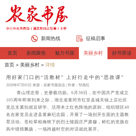
新闻热线
征稿启事
首页
新闻聚焦
魅力书屋
美丽乡村
好书荐读
首页
美丽乡村
详情
>
>
用好家门口的“活教材” 上好行走中的“思政课”
2026年07月01日 来源：农家书屋杂志 | 作者：邹燕红
青山埋忠骨，史册载功勋。6月30日，在中国共产党成立
105周年即将到来之际，湖北省黄冈市红安县城关镇上店社区
党总支紧扣就近研学、活用本土红色阵地的原则，组织辖区40
名在家党员走进县黄麻纪念园，开展了一场别开生面的主题教
育活动。苍松翠柏掩映下的烈士陵园庄严肃穆，鲜红的党旗在
风中猎猎飘扬，一场跨越时空的对话就此展开。