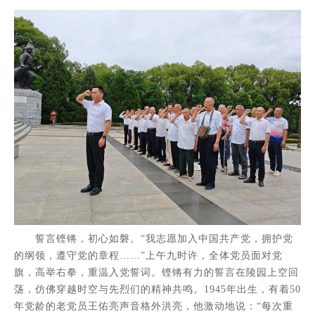
誓言铿锵，初心如磐。“我志愿加入中国共产党，拥护党
的纲领，遵守党的章程……”上午九时许，全体党员面对党
旗，高举右拳，重温入党誓词。铿锵有力的誓言在陵园上空回
荡，仿佛穿越时空与先烈们的精神共鸣。1945年出生，有着50
年党龄的老党员王佑亮声音格外洪亮，他激动地说：“每次重