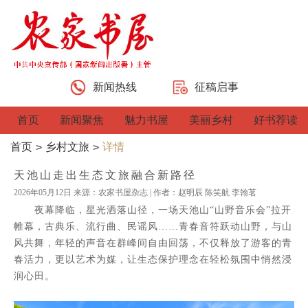
新闻热线
征稿启事
首页
新闻聚焦
魅力书屋
美丽乡村
好书荐读
首页
乡村文旅
详情
>
>
天池山走出生态文旅融合新路径
2026年05月12日 来源：农家书屋杂志 | 作者：赵明辰 陈笑航 李翰茗
夜幕降临，星光洒落山径，一场天池山“山野音乐会”拉开
帷幕，古典乐、流行曲、民谣风……青春音符跃动山野，与山
风共舞，年轻的声音在群峰间自由回荡，不仅释放了游客的青
春活力，更以艺术为媒，让生态保护理念在轻松氛围中悄然浸
润心田。