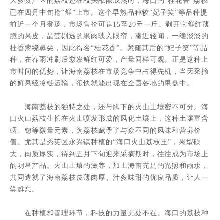
大多数产区的荔枝还在枝头酝酿成熟时，海口的“桂花香”荔枝
已在四月中旬抢“鲜”上市。这个早熟品种较“妃子笑”等品种提
前近一个月登场，市场售价可达15至20元一斤。剥开它鲜红薄
脆的果皮，晶莹剔透的果肉映入眼帘，凑近轻闻，一缕淡淡的
桂香萦绕鼻尖，因此得名“桂花香”。紧随其后的“妃子笑”等品
种，在春雨冲刷后愈发鲜红可爱，产量同样可观。正是这种上
市时间的优势，让海南荔枝在市场竞争中占得先机，当天采摘
的鲜果经冷链运输，很快就能出现在全国各地的果盘中。
海南荔枝的独特之处，还与脚下的火山土壤密不可分。海
口火山荔枝生长在火山喷发形成的风化土壤上，这种土壤富含
硒、锶等微量元素，为荔枝赋予了与众不同的风味和营养价
值。尤其是秀英区永兴镇种植的“海口火山荔枝王”，果型硕
大，肉质厚实，待到五月下旬迎来采摘期时，往往成为市场上
的明星产品。火山土壤的滋养，加上海南充足的光照和雨水，
共同造就了海南荔枝皮薄肉厚、汁多味甜的优良品质，让人一
尝难忘。
在种植和管理环节，科技的力量无处不在。海口的荔枝种